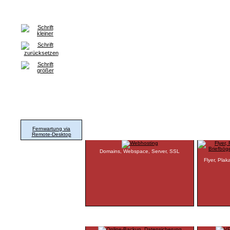
Home
Grafik & Print
WorldWideWeb
Hard- & Software
G
Support
Fernwartung via
www.xtra-hosting.de
www.xtra
Remote-Desktop
Domains, Webspace, Server, SSL
Flyer, Plak
www.xtra-backup.de
www.xtra