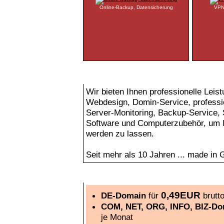
Online-Backup, Datensicherung
VPN-
Wir setzen Ihre ausgefallenen Wünsche gezielt un
Wir bieten Ihnen professionelle Leist
Webdesign, Domin-Service, professi
Server-Monitoring, Backup-Service
Software und Computerzubehör, um Ih
werden zu lassen.
Seit mehr als 10 Jahren ... made in
Das Zuhause für Ihre Webseite, Firmenpräsentat
0,49EUR
DE-Domain
für
brutt
COM, NET, ORG, INFO, BIZ-Do
je Monat