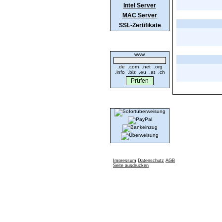
Intel Server
MAC Server
SSL-Zertifikate
Domaincheck
www.
.de .com .net .org
.info .biz .eu .at .ch
Wir akzeptieren
Impressum
Datenschutz
AGB
Seite ausdrucken