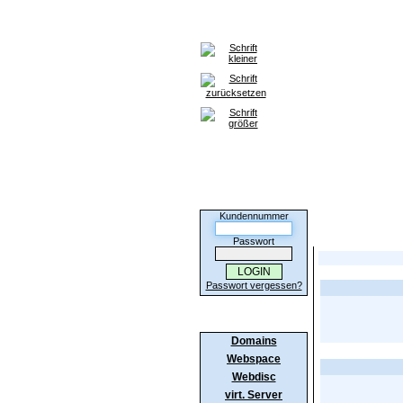
Home
Domains
Webspace
Kunden-Login
Kundennummer
Hier sehen Sie d
Passwort
Passwort vergessen?
Produkte
Domains
Webspace
Webdisc
virt. Server