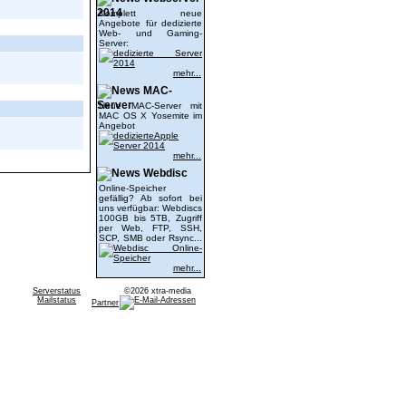
2014
Komplett neue
Angebote für dedizierte
Web- und Gaming-
Server:
mehr...
MAC-
Server
Neue MAC-Server mit
MAC OS X Yosemite im
Angebot
mehr...
Webdisc
Online-Speicher
gefällig? Ab sofort bei
uns verfügbar: Webdiscs
100GB bis 5TB, Zugriff
per Web, FTP, SSH,
SCP, SMB oder Rsync...
mehr...
Serverstatus
©2026 xtra-media
Mailstatus
Partner