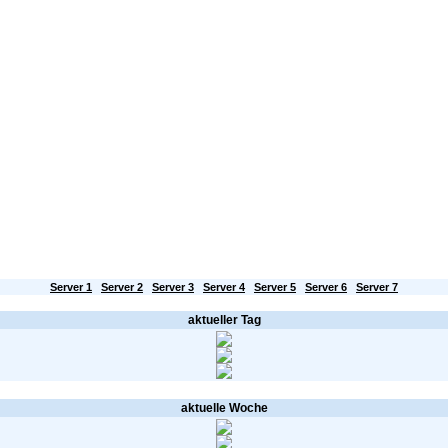
Server
SSL-Zertifikate
HILFE / FAQ
Kontakt
Partnerprogramm
Mailstatus
en aktuellen Mail-Status für Server Nr. 1
Server 1
Server 2
Server 3
Server 4
Server 5
Server 6
Server 7
aktueller Tag
aktuelle Woche