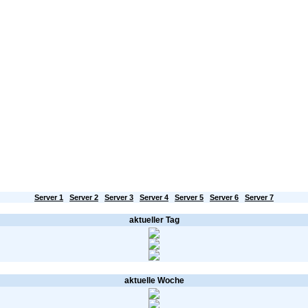
Server
SSL-Zertifikate
HILFE / FAQ
Kontakt
Partnerprogramm
Mailstatus
en aktuellen Mail-Status für Server Nr. 4
Server 1
Server 2
Server 3
Server 4
Server 5
Server 6
Server 7
aktueller Tag
aktuelle Woche