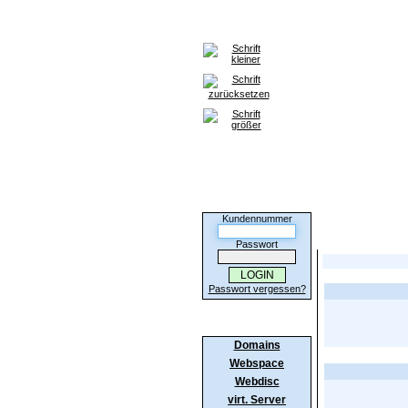
Home
Domains
Webspace
Kunden-Login
Kundennummer
Hier sehen Sie d
Passwort
Passwort vergessen?
Produkte
Domains
Webspace
Webdisc
virt. Server