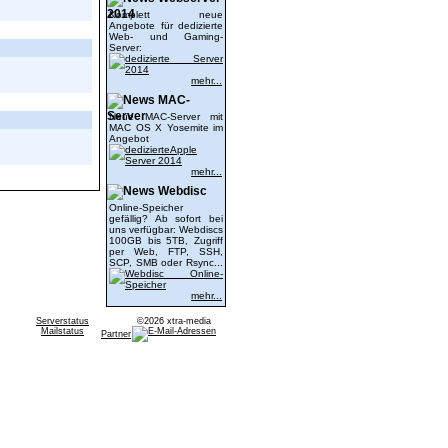
2014
Komplett neue
Angebote für dedizierte
Web- und Gaming-
Server:
mehr...
MAC-
Server
Neue MAC-Server mit
MAC OS X Yosemite im
Angebot
mehr...
Webdisc
Online-Speicher
gefällig? Ab sofort bei
uns verfügbar: Webdiscs
100GB bis 5TB, Zugriff
per Web, FTP, SSH,
SCP, SMB oder Rsync...
mehr...
Serverstatus
©2026 xtra-media
Mailstatus
Partner