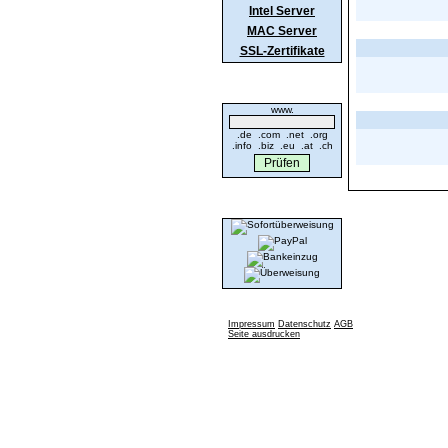
Intel Server
MAC Server
SSL-Zertifikate
Domaincheck
www.
.de .com .net .org
.info .biz .eu .at .ch
Wir akzeptieren
Impressum
Datenschutz
AGB
Seite ausdrucken