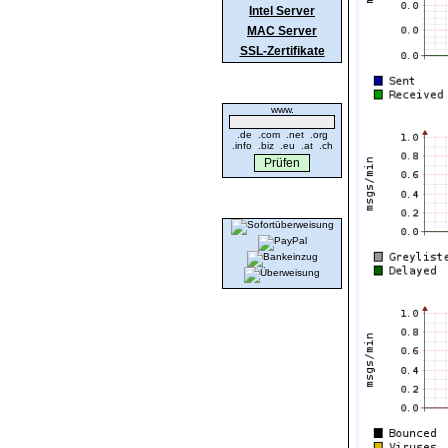
Intel Server
MAC Server
SSL-Zertifikate
Domaincheck
www.
.de .com .net .org
.info .biz .eu .at .ch
Wir akzeptieren