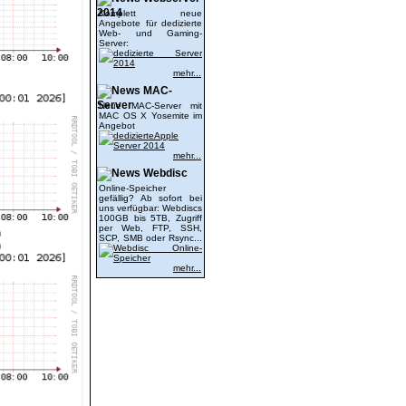
2014
Komplett neue
Angebote für dedizierte
Web- und Gaming-
Server:
mehr...
MAC-
Server
Neue MAC-Server mit
MAC OS X Yosemite im
Angebot
mehr...
Webdisc
Online-Speicher
gefällig? Ab sofort bei
uns verfügbar: Webdiscs
100GB bis 5TB, Zugriff
per Web, FTP, SSH,
SCP, SMB oder Rsync...
mehr...