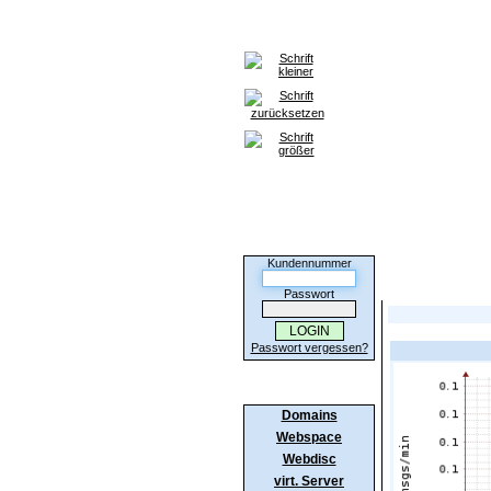
Home
Domains
Webspace
Kunden-Login
Kundennummer
Hier sehen Sie d
Passwort
Passwort vergessen?
Produkte
Domains
Webspace
Webdisc
virt. Server