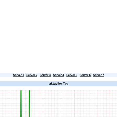
Server
SSL-Zertifikate
HILFE / FAQ
Kontakt
Partnerprogramm
Mailstatus
en aktuellen Mail-Status für Server Nr. 6
Server 1
Server 2
Server 3
Server 4
Server 5
Server 6
Server 7
aktueller Tag