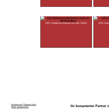
www.xtra-backup.de
www.xtra
10% Jubiläums-Rabatt auf alle Tarife!
10% Jubil
Impressum
Datenschutz
Ihr kompetenter Partner i
Seite ausdrucken