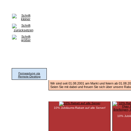
Home
Grafik & Print
WorldWideWeb
Hard- & Software
Support
10 Jahre
Fernwartung via
Wir feiern Geburtstag - Feiern Sie mit uns!
Remote-Desktop
Wir sind seit 01.08.2001 am Markt und feiern ab 01.08.2
Seien Sie mit dabei und freuen Sie sich über unsere Rab
www.xtra-hosting.de
www.xtra
10% Jubiläums-Rabatt auf alle Server!
10% Jubil