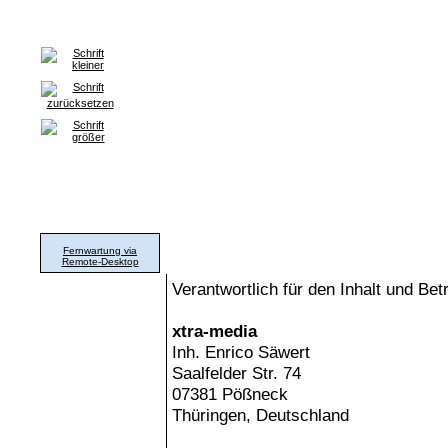
Home
Grafik & Print
WorldWideWeb
Hard- & Software
Support
Fernwartung via
Impressum
Remote-Desktop
Verantwortlich für den Inhalt und Betr
xtra-media
Inh. Enrico Säwert
Saalfelder Str. 74
07381 Pößneck
Thüringen, Deutschland