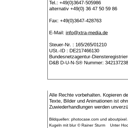
Tel.: +49(0)3647-505986
alternativ +49(0) 36 47 50 59 86
Fax: +49(0)3647-428763
E-Mail:
info@xtra-media.de
Steuer-Nr. : 165/265/01210
USt.-ID : DE217466130
Bundesnetzagentur-Diensteregistrie
D&B D-U-N-S® Nummer: 34213723
Copyright
Alle Rechte vorbehalten. Kopieren de
Texte, Bilder und Animationen ist oh
Zuwiederhandlungen werden unverzüg
Bildquellen:
photocase.com
und
aboutpixel
Kugeln mit blur
©
Rainer Sturm
Unter Ho