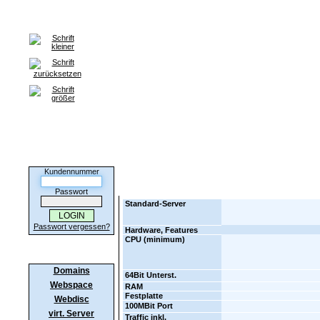
Home
Domains
Webspace
Server
SSL-Zertifikate
H
Informationen
Kunden-Login
Kundennummer
Bitte wählen Sie eines unserer Server-Angebote
Passwort
Standard-Server
Passwort vergessen?
Hardware, Features
CPU (minimum)
Produkte
Domains
64Bit Unterst.
Webspace
RAM
Festplatte
Webdisc
100MBit Port
virt. Server
Traffic inkl.