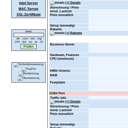
[+] Details
Intel Server
Abrechnung / Preis
MAC Server
mind. Laufzeit
SSL-Zertifikate
Preis monatlich
Domaincheck
Setup (einmalig)
Rabatte
www.
[+] Rabatte
.de .com .net .org
.info .biz .eu .at .ch
Business-Server
Hardware, Features
Wir akzeptieren
CPU (minimum)
64Bit Unterst.
RAM
Festplatte
1GBit Port
Traffic inkl.
[+] Details
Abrechnung / Preis
mind. Laufzeit
Preis monatlich
Setup (einmalig)