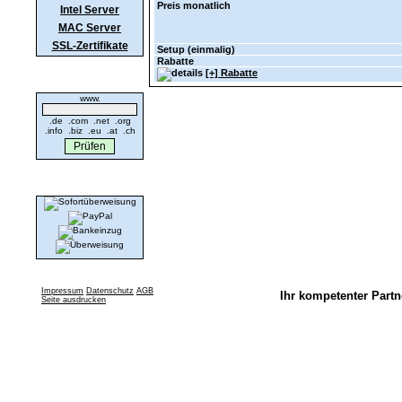
Preis monatlich
Intel Server
MAC Server
SSL-Zertifikate
Setup (einmalig)
Rabatte
[+] Rabatte
Domaincheck
www.
.de .com .net .org
.info .biz .eu .at .ch
Wir akzeptieren
Impressum
Datenschutz
AGB
Ihr kompetenter Partn
Seite ausdrucken