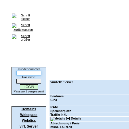
Home
Domains
Webspace
Server
SSL-Zertifikate
H
Informationen 
Kunden-Login
Kundennummer
Bitte wählen Sie eines unserer Server-Angebote
Passwort
virutelle Server
Passwort vergessen?
Features
CPU
Produkte
RAM
Domains
Speicherplatz
Webspace
Traffic inkl.
[+] Details
Webdisc
Abrechnung / Preis
virt. Server
mind. Laufzeit